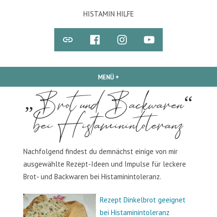
Zum
HISTAMIN HILFE
Inhalt
springen
Newsletter
STEFFIS
Instagram
Youtube
„FACEBOOK-
GRUPPE“
MENÜ
+
AUFGEKLAPPT
ZUGEKLAPPT
„Brot und Backwaren“
bei Histaminintoleranz
Nachfolgend findest du demnächst einige von mir
ausgewählte Rezept-Ideen und Impulse für leckere
Brot- und Backwaren bei Histaminintoleranz.
Rezept Dinkelbrot geeignet
bei Histaminintoleranz