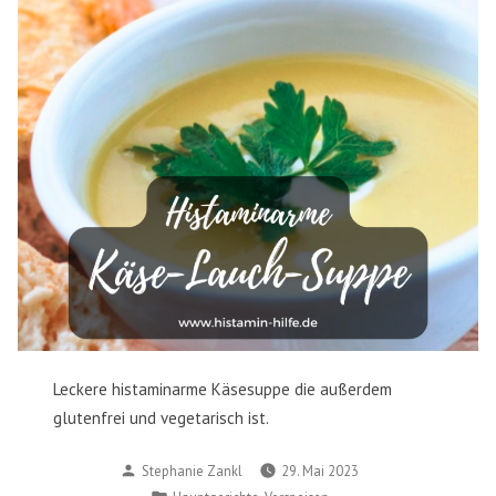
Leckere histaminarme Käsesuppe die außerdem
glutenfrei und vegetarisch ist.
Verfasst
Stephanie Zankl
29. Mai 2023
von
Veröffentlicht
,