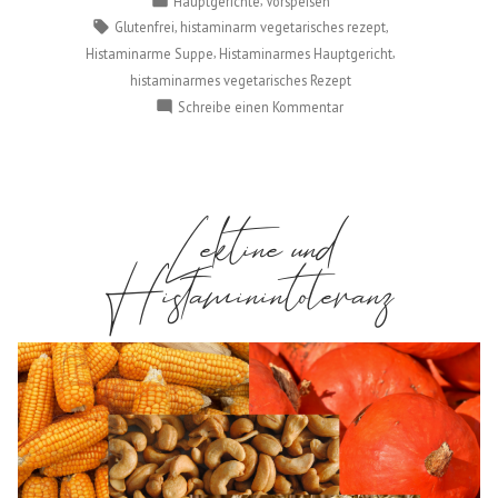
Hauptgerichte
Vorspeisen
in
Schlagwörter:
,
,
Glutenfrei
histaminarm vegetarisches rezept
,
,
Histaminarme Suppe
Histaminarmes Hauptgericht
histaminarmes vegetarisches Rezept
zu
Schreibe einen Kommentar
Käse
Suppe
histaminarm
Lektine und
Histaminintoleranz