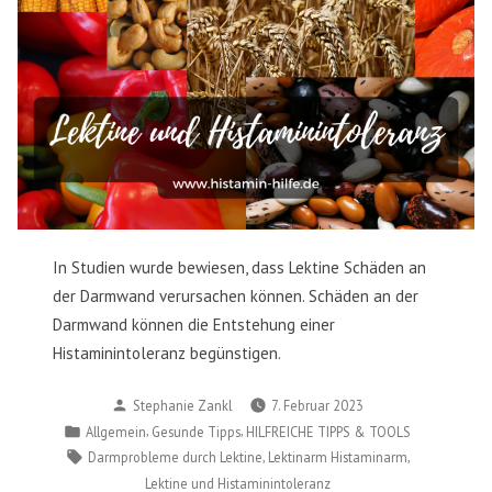
In Studien wurde bewiesen, dass Lektine Schäden an
der Darmwand verursachen können. Schäden an der
Darmwand können die Entstehung einer
Histaminintoleranz begünstigen.
Verfasst
Stephanie Zankl
7. Februar 2023
von
Veröffentlicht
,
,
Allgemein
Gesunde Tipps
HILFREICHE TIPPS & TOOLS
in
Schlagwörter:
,
,
Darmprobleme durch Lektine
Lektinarm Histaminarm
Lektine und Histaminintoleranz