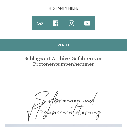
Zum
HISTAMIN HILFE
Inhalt
springen
Newsletter
STEFFIS
Instagram
Youtube
„FACEBOOK-
GRUPPE“
MENÜ
+
AUFGEKLAPPT
ZUGEKLAPPT
Schlagwort-Archive:
Gefahren von
Protonenpumpenhemmer
Sodbrennen und
Histaminintoleranz