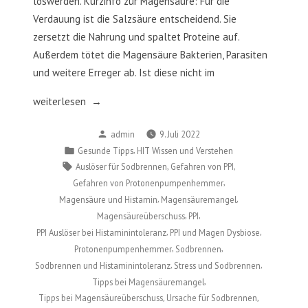
loswerden. Kurzinfo zur Magensäure: Für die
Verdauung ist die Salzsäure entscheidend. Sie
zersetzt die Nahrung und spaltet Proteine auf.
Außerdem tötet die Magensäure Bakterien, Parasiten
und weitere Erreger ab. Ist diese nicht im
„Sodbrennen
weiterlesen
und
Verfasst
admin
9. Juli 2022
Histaminintoleranz“
von
Veröffentlicht
,
Gesunde Tipps
HIT Wissen und Verstehen
in
Schlagwörter:
,
,
Auslöser für Sodbrennen
Gefahren von PPI
,
Gefahren von Protonenpumpenhemmer
,
,
Magensäure und Histamin
Magensäuremangel
,
,
Magensäureüberschuss
PPI
,
,
PPI Auslöser bei Histaminintoleranz
PPI und Magen Dysbiose
,
,
Protonenpumpenhemmer
Sodbrennen
,
,
Sodbrennen und Histaminintoleranz
Stress und Sodbrennen
,
Tipps bei Magensäuremangel
,
,
Tipps bei Magensäureüberschuss
Ursache für Sodbrennen