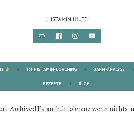
HISTAMIN HILFE
Newsletter
STEFFIS
Instagram
Youtube
„FACEBOOK-
GRUPPE“
1:1 HISTAMIN-COACHING
DARM-ANALYSE
RT
REZEPTE:
BLOG:
ort-Archive:
Histaminintoleranz wenn nichts m