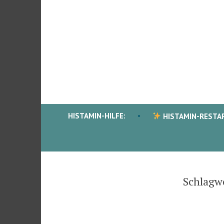
Zum
Inhalt
springen
HISTAMIN-HILFE:
HISTAMIN-RESTA
Schlagw