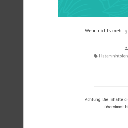
Wenn nichts mehr ge
Schlagwörter:
Histaminintole
Achtung: Die Inhalte d
übernimmt hi