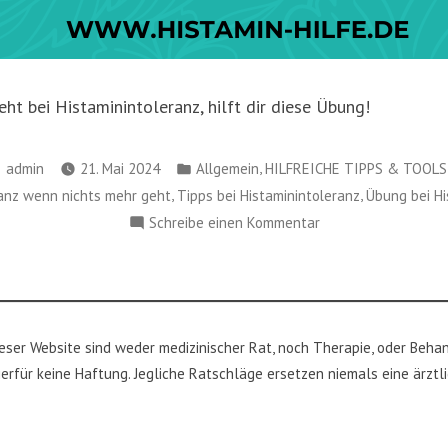
ht bei Histaminintoleranz, hilft dir diese Übung!
Verfasst
Veröffentlicht
,
admin
21. Mai 2024
Allgemein
HILFREICHE TIPPS & TOOLS
von
in
,
,
ranz wenn nichts mehr geht
Tipps bei Histaminintoleranz
Übung bei Hi
zu
Schreibe einen Kommentar
Histaminintolerant
nichts
geht
mehr,
ieser Website sind weder medizinischer Rat, noch Therapie, oder Beha
was
erfür keine Haftung. Jegliche Ratschläge ersetzen niemals eine ärztl
tun?