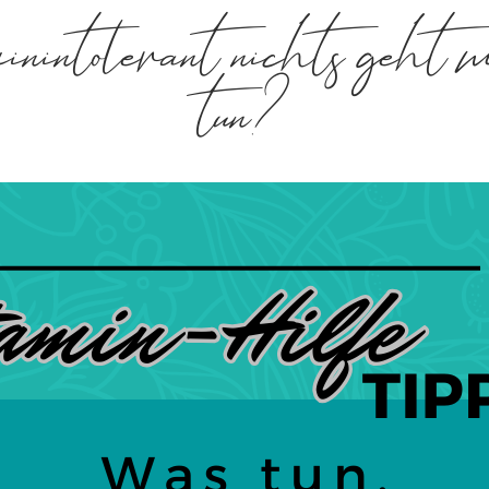
nintolerant nichts geht m
tun?