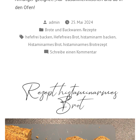
den Ofen!
Verfasst
admin
25. Mai 2024
von
Veröffentlicht
,
Brote und Backwaren
Rezepte
in
Schlagwörter:
,
,
,
hefefrei backen
Hefefreies Brot
histaminarm backen
,
Histaminarmes Brot
histaminarmes Brotrezept
zu
Schreibe einen Kommentar
Rezept
Dinkelbrot
geeignet
bei
Rezept histaminarmes
Histaminintoleranz
Brot