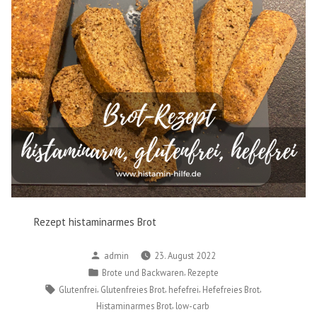
Rezept histaminarmes Brot
Verfasst
admin
23. August 2022
von
Veröffentlicht
,
Brote und Backwaren
Rezepte
in
Schlagwörter:
,
,
,
,
Glutenfrei
Glutenfreies Brot
hefefrei
Hefefreies Brot
,
Histaminarmes Brot
low-carb