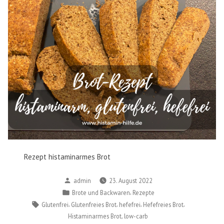
Rezept histaminarmes Brot
Verfasst
admin
23. August 2022
von
Veröffentlicht
,
Brote und Backwaren
Rezepte
in
Schlagwörter:
,
,
,
,
Glutenfrei
Glutenfreies Brot
hefefrei
Hefefreies Brot
,
Histaminarmes Brot
low-carb