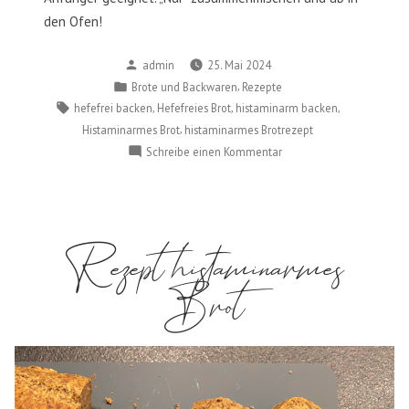
den Ofen!
Verfasst
admin
25. Mai 2024
von
Veröffentlicht
,
Brote und Backwaren
Rezepte
in
Schlagwörter:
,
,
,
hefefrei backen
Hefefreies Brot
histaminarm backen
,
Histaminarmes Brot
histaminarmes Brotrezept
zu
Schreibe einen Kommentar
Rezept
Dinkelbrot
geeignet
bei
Rezept histaminarmes
Histaminintoleranz
Brot