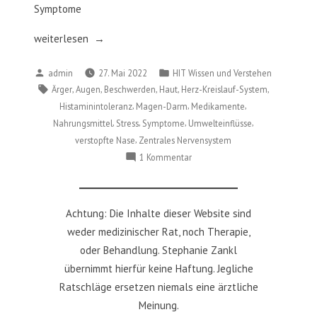
Symptome
„Histaminintoleranz
weiterlesen
Symptome
Verfasst
Veröffentlicht
admin
27. Mai 2022
HIT Wissen und Verstehen
erkennen“
von
in
Schlagwörter:
,
,
,
,
,
Ärger
Augen
Beschwerden
Haut
Herz-Kreislauf-System
,
,
,
Histaminintoleranz
Magen-Darm
Medikamente
,
,
,
,
Nahrungsmittel
Stress
Symptome
Umwelteinflüsse
,
verstopfte Nase
Zentrales Nervensystem
zu
1 Kommentar
Histaminintoleranz
Symptome
erkennen
Achtung: Die Inhalte dieser Website sind
weder medizinischer Rat, noch Therapie,
oder Behandlung. Stephanie Zankl
übernimmt hierfür keine Haftung. Jegliche
Ratschläge ersetzen niemals eine ärztliche
Meinung.